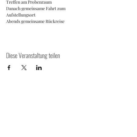
Treffen am Probenraum
Danach gemeinsame Fahrt zum 
Aufstellungsort
Abends gemeinsame Rückreise
Diese Veranstaltung teilen
Weinbergstraße 9, 66346 Püttlingen
Impressum
Datenschutzerklärung
Kontakt
©2022 Tambour Verein Blau-Weiß Köllerbach. Erstellt