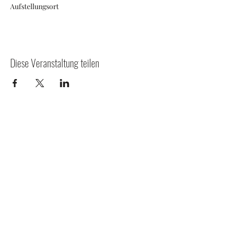
Aufstellungsort
Diese Veranstaltung teilen
Weinbergstraße 9, 66346 Püttlingen
Impressum
Datenschutzerklärung
Kontakt
©2022 Tambour Verein Blau-Weiß Köllerbach. Erstellt
mit Wix.com