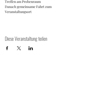
Treffen am Probenraum
Danach gemeinsame Fahrt zum 
Veranstaltungsort
Diese Veranstaltung teilen
Weinbergstraße 9, 66346 Püttlingen
Impressum
Datenschutzerklärung
Kontakt
©2022 Tambour Verein Blau-Weiß Köllerbach. Erstellt
mit Wix.com